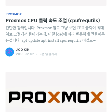
PROXMOX
Proxmox CPU 클럭 속도 조절 (cpufrequtils)
간단한 강좌입니다. Proxmox 깔고 그냥 쓰면 CPU 클럭이 최대
치로 고정돼서 돌아가는데, 이걸 load에 따라 변동하게 만들어주
는겁니다. apt update apt install cpufrequtils 이걸로
cpufrequtils 깔아주시고, cpufreq-info 해주시면 cpu 정보가
JOO KIM
좌르르 뜨는데, 예를 들어 제 것을 보면 analyzing CPU 0:
2018-02-02
•
2분 읽을거리
driver: intel_pstate CPUs which run at the same hardware
frequency: