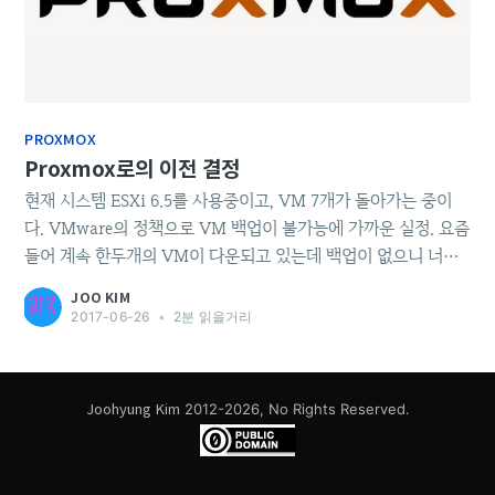
PROXMOX
Proxmox로의 이전 결정
현재 시스템 ESXi 6.5를 사용중이고, VM 7개가 돌아가는 중이
다. VMware의 정책으로 VM 백업이 불가능에 가까운 실정. 요즘
들어 계속 한두개의 VM이 다운되고 있는데 백업이 없으니 너무
힘들다. 어차피 언젠가 옮기려고 생각하고 있었는데 시간이 지나
JOO KIM
더 복잡한 설정이 들어가기 전에 바꾸는게 차라리 나을꺼라는 생
2017-06-26
•
2분 읽을거리
각도 있다. 왜 Proxmox인가? 사실 vSphere 제품군에 비하면
Joohyung Kim
2012-2026, No Rights Reserved.