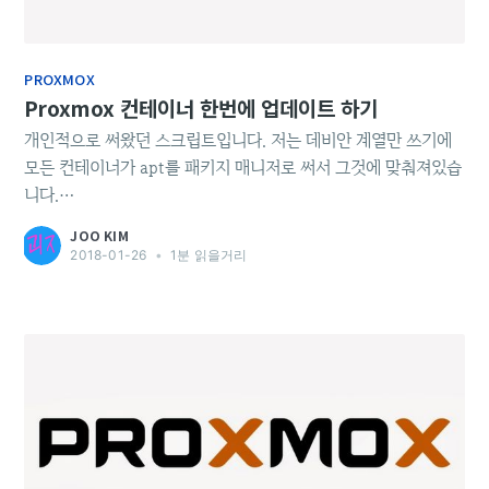
PROXMOX
Proxmox 컨테이너 한번에 업데이트 하기
개인적으로 써왔던 스크립트입니다. 저는 데비안 계열만 쓰기에
모든 컨테이너가 apt를 패키지 매니저로 써서 그것에 맞춰져있습
니다.
https://git.black2wh.it/joohkim88/homelab/src/master/Pro
JOO KIM
xmox/LXC container update.sh 위에 스크립트구요, Proxmox
2018-01-26
•
1분 읽을거리
본체에 ssh 접속하셔서 apt update ; apt install needrestart -
y 하신 후 (needrestart가 필요합니다) cd ~ vi update.sh 하시
고 위에