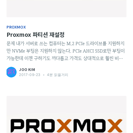
PROXMOX
Proxmox 파티션 재설정
문제 내가 서버로 쓰는 컴퓨터는 M.2 PCIe 드라이브를 지원하지
만 NVMe 부팅은 지원하지 않는다. PCIe AHCI SSD로만 부팅이
가능한데 이젠 구하기도 까다롭고 가격도 상대적으로 훨씬 비싸
다. 퍼포먼스도 NVMe 대비 더 안나오고. 부팅이 안되는줄도 모
JOO KIM
르고 NVMe SSD를 사버려서 하드 드라이브에 Proxmox를 설치,
2017-09-23
•
4분 읽을거리
NVMe는 단순히 컨테이너들의 LVM 풀로만 사용하던 상황. 이
게 마음에