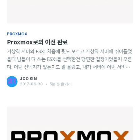
PROXMOX
Proxmox로의 이전 완료
가상화 서버와 ESXi 처음에 뭣도 모르고 가상화 서버에 뛰어들었
을때 남들이 다 쓰는 ESXi를 선택한건 당연한 결정이었을지 모른
다. 어떤 선택지가 있는지도 잘 몰랐고, 내가 서버에 어떤 서비스
들을 돌릴지도 몰랐으니까. 허나 써보면 써볼수록 무료버전 ESXi
JOO KIM
의 한계는 너무나도 뚜렷했다. 그냥 VM을 올리고, 설치해서 돌리
2017-06-30
•
5분 읽을거리
는 작업밖에 못했으니까. 가상화가 주는 편리함은 충분히 맛보았
지만, 기능상으로 성에