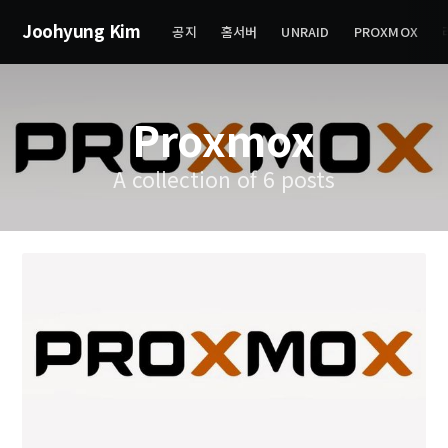
Joohyung Kim
공지
홈서버
UNRAID
PROXMOX
Proxmox
A collection of 6 posts