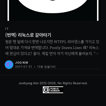
IT
(번역) 리눅스로 갈아타기
원문 맨 밑에 다시 한번 나오지만 WTFPL 라이센스를 가지고 있
어 맘대로 가져와 번역합니다. Poorly Drawn Lines 왜? 리눅스
에 관심이 있다고? 좋다. 제일 먼저 자기 자신에게 물어보자. "나
는 왜 리눅스를 쓰고 싶은가?" * 윈도우에 학을 떼고 지쳐서, 뭔
JOO KIM
가 다른걸 쓰고 싶어서? * 리눅스 커뮤니티에 기여하고 싶어서?
2017-07-31
•
13분 읽을거리
* 윈도우가 너무 비싸서 사진 못하고,
Joohyung Kim
2012-2026, No Rights Reserved.