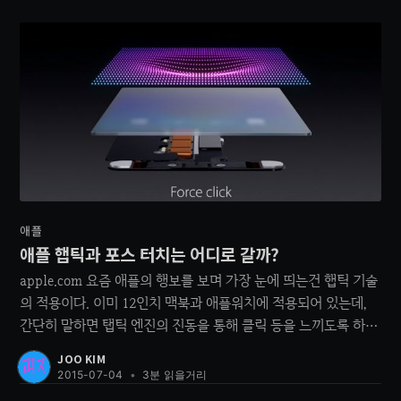
애플
애플 햅틱과 포스 터치는 어디로 갈까?
apple.com 요즘 애플의 행보를 보며 가장 눈에 띄는건 햅틱 기술
의 적용이다. 이미 12인치 맥북과 애플워치에 적용되어 있는데,
간단히 말하면 탭틱 엔진의 진동을 통해 클릭 등을 느끼도록 하는
거다. 실제 스크린이나 터치패드는 상하운동을 하지 않고 고정되
JOO KIM
어 있지만 클릭을 하는 듯한 촉감을 느끼게 해주는 기술. LRA를
2015-07-04
•
3분 읽을거리
사용하여 어쩌구 저쩌구 하지만 거기까지 알