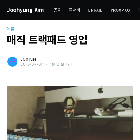
Joohyung Kim
공지
홈서버
UNRAID
PROXMOX
애플
매직 트랙패드 영입
JOO KIM
2015-07-07
•
1분 읽을거리