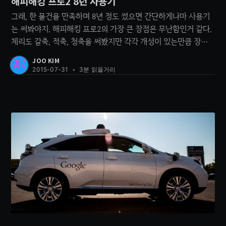
해피해킹 프로2 8년 사용기
그래, 한 물건을 만족하며 8년 정도 썼으면 간단하게나마 사용기
는 써봐야지. 해피해킹 프로2의 가장 큰 장점은 무난함인거 같다.
체리도 갈축, 적축, 청축을 써봤지만 각각 개성이 있는만큼 장단
점이 뚜렷한 것이 느껴졌는데, 해피해킹은 뚜렷이 느껴지는 장단
JOO KIM
점이 없다. 어떻게 보면 일반 맴브레인 키보드와 비슷하다고도 느
2015-07-31
•
3분 읽을거리
껴질 수 있는 키감인데, 이게 정말 오묘하다. 사실 키감이라는 것
을